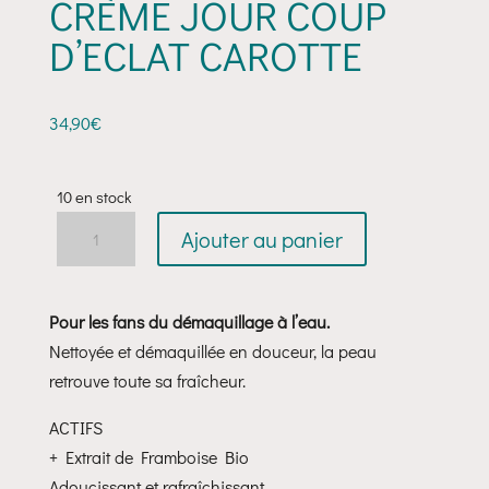
CRÈME JOUR COUP
D’ECLAT CAROTTE
34,90
€
10 en stock
quantité
Ajouter au panier
de
Crème
Jour
Pour les fans du démaquillage à l’eau.
Coup
Nettoyée et démaquillée en douceur, la peau
d’Eclat
retrouve toute sa fraîcheur.
Carotte
ACTIFS
+ Extrait de Framboise Bio
Adoucissant et rafraîchissant