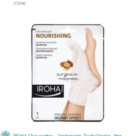
27,90
€
IROHA Chaussettes – Traitements Pieds/Ongles -Xtra