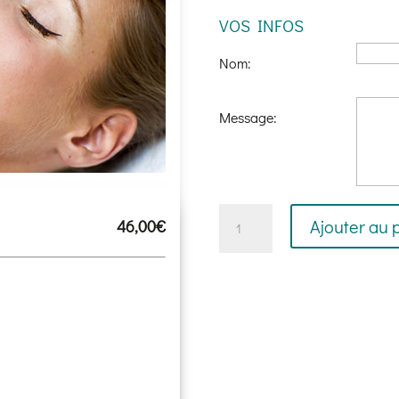
VOS INFOS
Nom:
Message:
quantité
Ajouter au 
46,00
€
de
Peeling
aux
acides
de
fruits