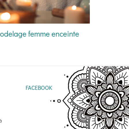
odelage femme enceinte
FACEBOOK
à